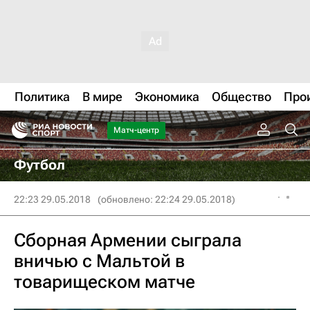
Политика
В мире
Экономика
Общество
Про
Матч-центр
Футбол
22:23 29.05.2018
(обновлено: 22:24 29.05.2018)
Сборная Армении сыграла
вничью с Мальтой в
товарищеском матче