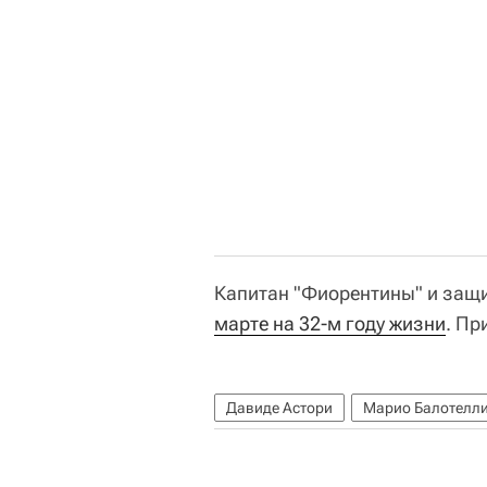
Капитан "Фиорентины" и защ
марте на 32-м году жизни
. Пр
Давиде Астори
Марио Балотелл