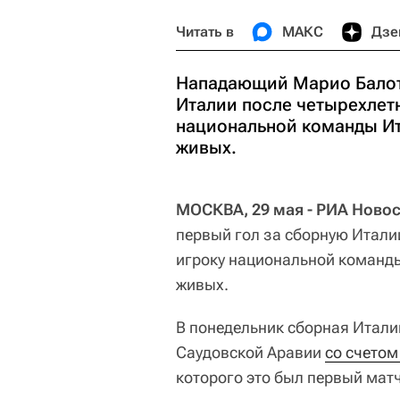
Читать в
МАКС
Дзе
Нападающий Марио Балот
Италии после четырехлет
национальной команды Ит
живых.
МОСКВА, 29 мая - РИА Новос
первый гол за сборную Итали
игроку национальной команд
живых.
В понедельник сборная Итали
Саудовской Аравии
со счетом
которого это был первый матч