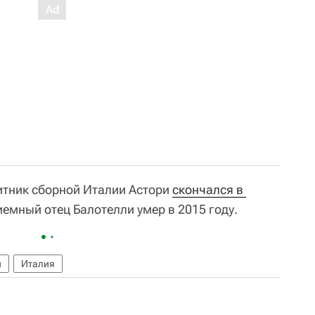
итник сборной Италии Астори
скончался в 
иемный отец Балотелли умер в 2015 году.
и
Италия