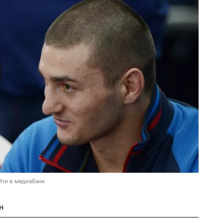
йти в медиабанк
н