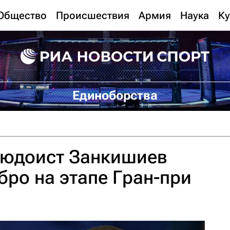
Общество
Происшествия
Армия
Наука
Ку
Единоборства
зюдоист Занкишиев
бро на этапе Гран-при