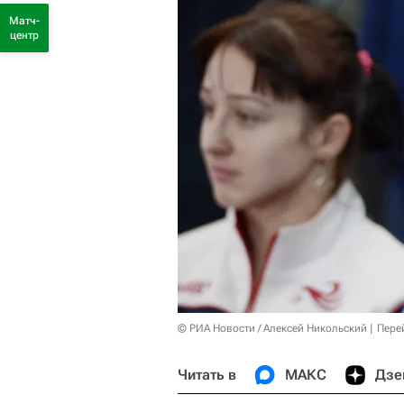
Матч-
центр
© РИА Новости / Алексей Никольский
Пере
Читать в
МАКС
Дзе