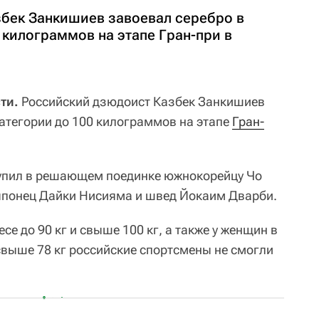
бек Занкишиев завоевал серебро в
 килограммов на этапе Гран-при в
ти.
Российский дзюдоист Казбек Занкишиев
категории до 100 килограммов на этапе
Гран-
тупил в решающем поединке южнокорейцу Чо
 японец Дайки Нисияма и швед Йокаим Дварби.
се до 90 кг и свыше 100 кг, а также у женщин в
 свыше 78 кг российские спортсмены не смогли