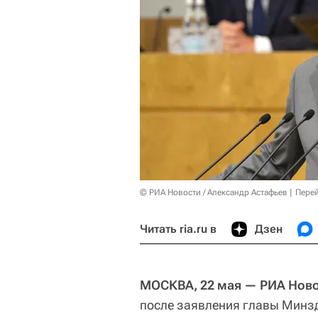
© РИА Новости / Александр Астафьев
Перей
Читать ria.ru в
Дзен
МОСКВА, 22 мая — РИА Ново
после заявления главы Минз