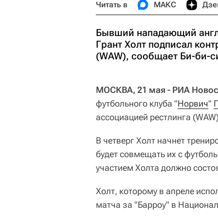
Читать в
МАКС
Дзе
Бывший нападающий англ
Грант Холт подписал кон
(WAW), сообщает Би-би-с
МОСКВА, 21 мая - РИА Новос
футбольного клуба "
Норвич
"
Г
ассоциацией рестлинга (WAW
В четверг Холт начнет тренир
будет совмещать их с футболь
участием Холта должно состоя
Холт, которому в апреле испо
матча за "Барроу" в Национа