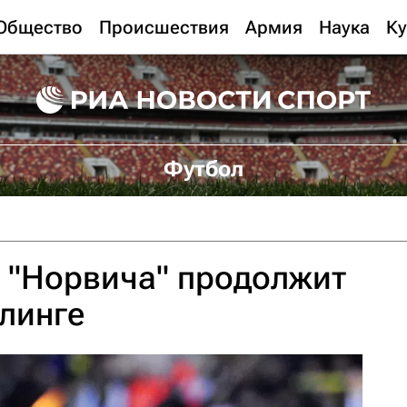
Общество
Происшествия
Армия
Наука
Ку
Футбол
 "Норвича" продолжит
тлинге