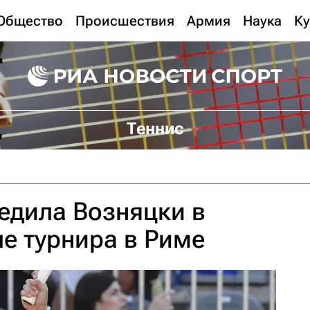
Общество
Происшествия
Армия
Наука
Ку
Теннис
едила Возняцки в
е турнира в Риме