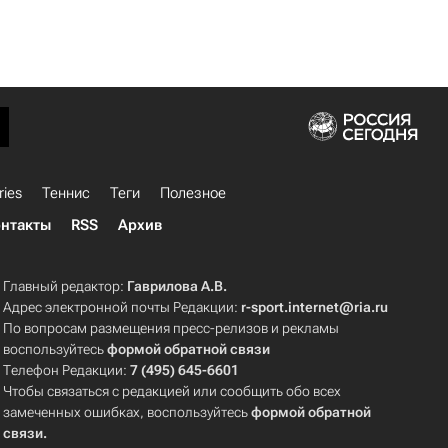
ries
Теннис
Теги
Полезное
нтакты
RSS
Архив
Главный редактор:
Гаврилова А.В.
Адрес электронной почты Редакции:
r-sport.internet@ria.ru
По вопросам размещения пресс-релизов и рекламы
воспользуйтесь
формой обратной связи
Телефон Редакции:
7 (495) 645-6601
Чтобы связаться с редакцией или сообщить обо всех
замеченных ошибках, воспользуйтесь
формой обратной
связи
.