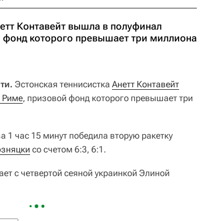
нетт Контавейт вышла в полуфинал
й фонд которого превышает три миллиона
ти.
Эстонская теннисистка
Анетт Контавейт
в Риме
, призовой фонд которого превышает три
а 1 час 15 минут победила вторую ракетку
озняцки
со счетом 6:3, 6:1.
ает с четвертой сеяной украинкой Элиной