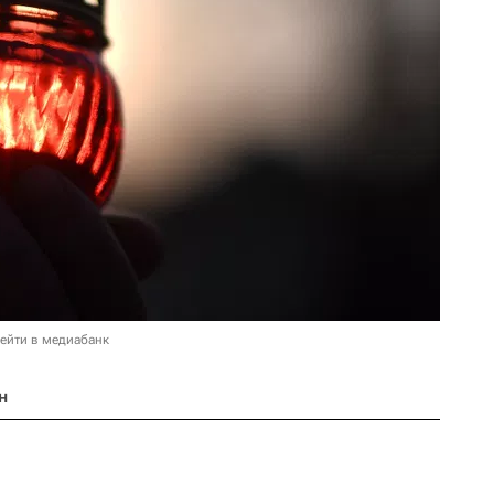
ейти в медиабанк
н