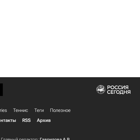
ries
Теннис
Теги
Полезное
нтакты
RSS
Архив
Главный редактор:
Гаврилова А.В.