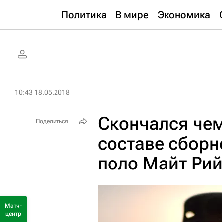
Политика
В мире
Экономика
10:43 18.05.2018
Скончался че
Поделиться
составе сборн
поло Майт Ри
Матч-
центр