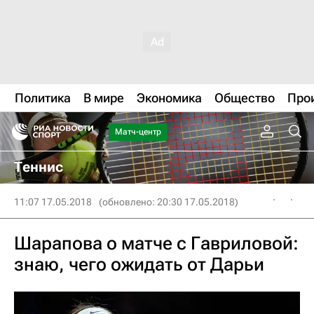
Политика
В мире
Экономика
Общество
Про
Матч-центр
Теннис
11:07 17.05.2018
(обновлено: 20:30 17.05.2018)
Шарапова о матче с Гавриловой:
знаю, чего ожидать от Дарьи