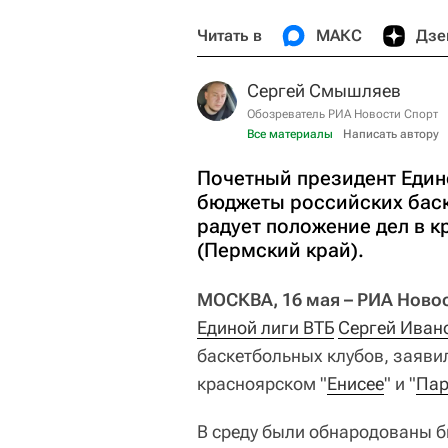
Читать в
МАКС
Дзе
Сергей Смышляев
Обозреватель РИА Новости Спорт
Все материалы
Написать автору
Почетный президент Един
бюджеты российских баске
радует положение дел в к
(Пермский край).
МОСКВА, 16 мая – РИА Ново
Единой лиги ВТБ
Сергей Иван
баскетбольных клубов, заявил
красноярском "
Енисее
" и "
Па
В среду были обнародованы б