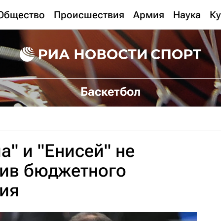
Общество
Происшествия
Армия
Наука
Ку
Баскетбол
а" и "Енисей" не
тив бюджетного
ия