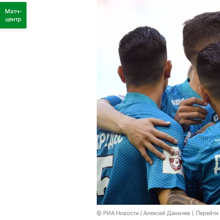
Матч-
центр
© РИА Новости / Алексей Даничев
Перейти