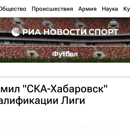
Общество
Происшествия
Армия
Наука
Ку
Футбол
омил "СКА-Хабаровск"
валификации Лиги