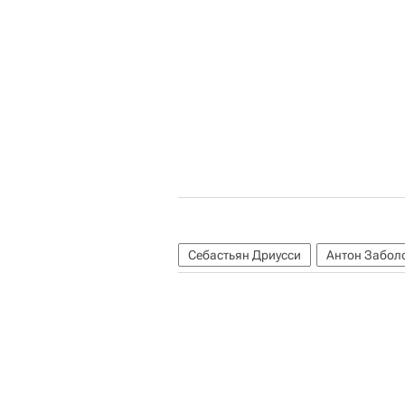
Себастьян Дриусси
Антон Забол