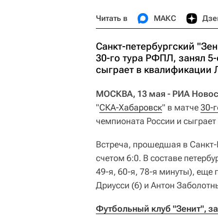
Читать в
МАКС
Дзе
Санкт-петербургский "Зен
30-го тура РФПЛ, занял 5
сыграет в квалификации 
МОСКВА, 13 мая - РИА Новос
"
СКА-Хабаровск
" в матче
30-г
чемпионата России и сыграет
Встреча, прошедшая в Санкт-
счетом 6:0. В составе петерб
49-я, 60-я, 78-я минуты), еще
Дриусси (6) и Антон Заболотны
Футбольный клуб "Зенит", з