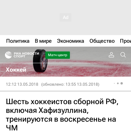
Политика
В мире
Экономика
Общество
Про
Матч-центр
Хоккей
12:12 13.05.2018
(обновлено: 13:55 13.05.2018)
Шесть хоккеистов сборной РФ,
включая Хафизуллина,
тренируются в воскресенье на
ЧМ