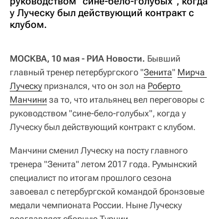
руководством "сине-бело-голубых", когда
у Луческу был действующий контракт с
клубом.
МОСКВА, 10 мая - РИА Новости.
Бывший
главный тренер петербургского "
Зенита
"
Мирча 
Луческу
признался, что он зол на
Роберто 
Манчини
за то, что итальянец вел переговоры с
руководством "сине-бело-голубых", когда у
Луческу был действующий контракт с клубом.
Манчини сменил Луческу на посту главного
тренера "Зенита" летом 2017 года. Румынский
специалист по итогам прошлого сезона
завоевал с петербургской командой бронзовые
медали чемпионата России. Ныне Луческу
возглавляет сборную Турции.