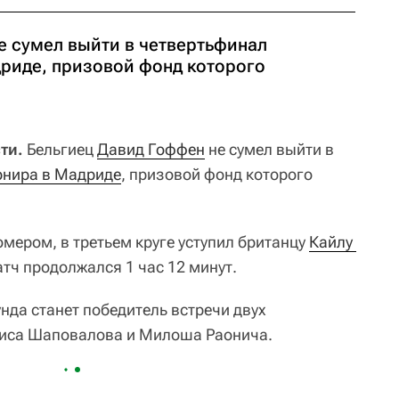
е сумел выйти в четвертьфинал
дриде, призовой фонд которого
ти.
Бельгиец
Давид Гоффен
не сумел выйти в
рнира в Мадриде
, призовой фонд которого
мером, в третьем круге уступил британцу
Кайлу 
Матч продолжался 1 час 12 минут.
да станет победитель встречи двух
ниса Шаповалова и Милоша Раонича.