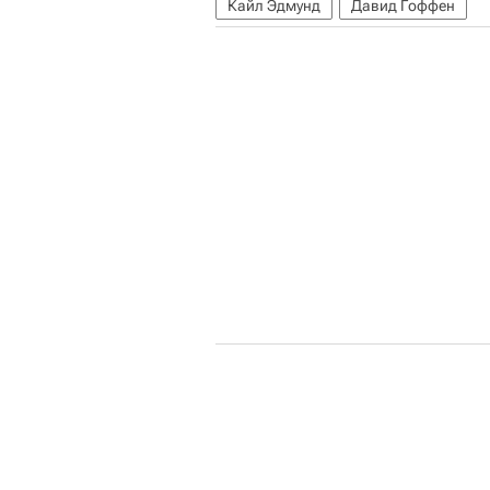
Кайл Эдмунд
Давид Гоффен