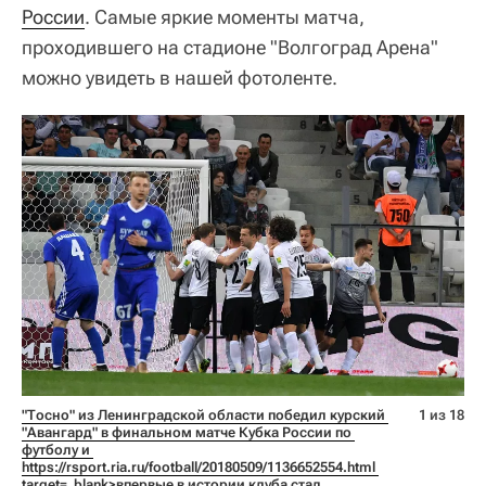
России
. Самые яркие моменты матча,
проходившего на стадионе "Волгоград Арена"
можно увидеть в нашей фотоленте.
"Тосно" из Ленинградской области победил курский 
1 из 18
"Авангард" в финальном матче Кубка России по 
футболу и 
https://rsport.ria.ru/football/20180509/1136652554.html 
target=_blank>впервые в истории клуба стал 