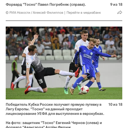
Форвард "Тосно" Павел Погребняк (справа).
9 из 18
© РИА Новости / Алексей Филиппов
Перейти в медиабанк
Победитель Кубка России получает прямую путевку в
10 из 18
Лигу Европы. "Тосно" на данный проходит
лицензирование УЕФА для выступления в еврокубках.
На фото: защитник "Тосно" Евгений Чернов (слева) и
форвард "Авангарда" Артём Федчук.