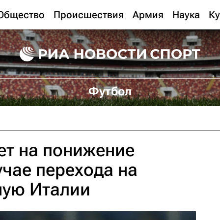
Общество
Происшествия
Армия
Наука
Ку
Футбол
ет на понижение
учае перехода на
ную Италии