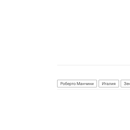
Роберто Манчини
Италия
Зе