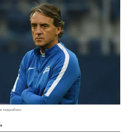
 в медиабанк
н