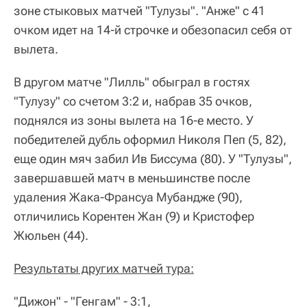
зоне стыковых матчей "Тулузы". "Анже" с 41
очком идет на 14-й строчке и обезопасил себя от
вылета.
В другом матче "Лилль" обыграл в гостях
"Тулузу" со счетом 3:2 и, набрав 35 очков,
поднялся из зоны вылета на 16-е место. У
победителей дубль оформил Николя Пеп (5, 82),
еще один мяч забил Ив Биссума (80). У "Тулузы",
завершавшей матч в меньшинстве после
удаления Жака-Франсуа Мубандже (90),
отличились Корентен Жан (9) и Кристофер
Жюльен (44).
Результаты других матчей тура:
"Дижон" - "Генгам" - 3:1,