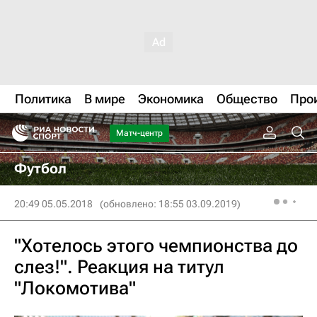
Политика
В мире
Экономика
Общество
Про
Матч-центр
Футбол
20:49 05.05.2018
(обновлено: 18:55 03.09.2019)
"Хотелось этого чемпионства до
слез!". Реакция на титул
"Локомотива"