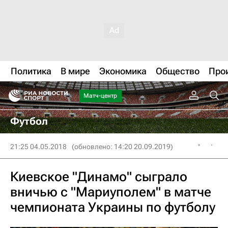
Политика
В мире
Экономика
Общество
Про
Матч-центр
Футбол
21:25 04.05.2018
(обновлено: 14:20 20.09.2019)
Киевское "Динамо" сыграло
вничью с "Мариуполем" в матче
чемпионата Украины по футболу