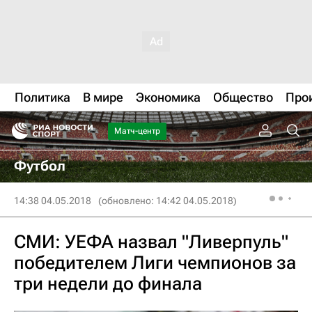
Политика
В мире
Экономика
Общество
Про
Матч-центр
Футбол
14:38 04.05.2018
(обновлено: 14:42 04.05.2018)
СМИ: УЕФА назвал "Ливерпуль"
победителем Лиги чемпионов за
три недели до финала