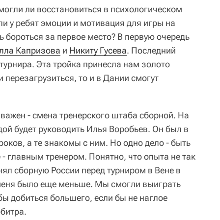
смогли ли восстановиться в психологическом
и у ребят эмоции и мотивация для игры на
ь бороться за первое место? В первую очередь
лла Капризова
и
Никиту Гусева
. Последний
турнира. Эта тройка принесла нам золото
 перезагрузиться, то и в Дании смогут
важен - смена тренерского штаба сборной. На
ой будет руководить Илья Воробьев. Он был в
гроков, а те знакомы с ним. Но одно дело - быть
- главным тренером. Понятно, что опыта не так
нял сборную России перед турниром в Вене в
у меня было еще меньше. Мы смогли выиграть
бы добиться большего, если бы не наглое
рбитра.