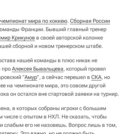
чемпионат мира по хоккею
.
Сборная России
 команды Франции. Бывший главный тренер
мир Крикунов
в своей авторской колонке
ашей сборной и новом тренерском штабе.
става нашей команды в плюс никак не
в про
Алексея Бывальцева
, который провел
аровский "
Амур
", а сейчас перешел в
СКА
, но
лее на чемпионате мира, это совсем другой
ока он остался вне стартовой заявки на турнир.
 звена, в которых собраны игроки с большим
 числе с опытом в НХЛ. Не сказать, чтобы
и слабым его не назовешь. Вопрос лишь в том,
пятерку. Это важно, но не должно быть