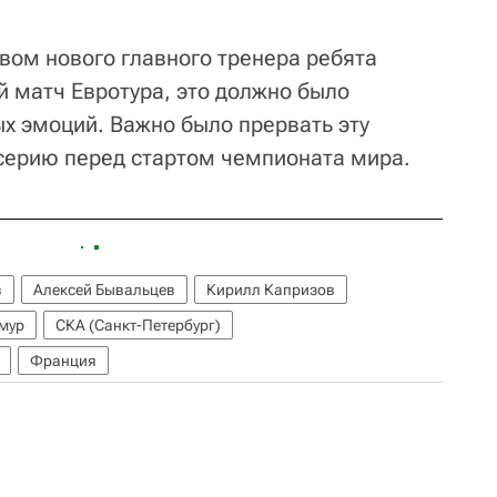
вом нового главного тренера ребята
й матч Евротура, это должно было
х эмоций. Важно было прервать эту
серию перед стартом чемпионата мира.
в
Алексей Бывальцев
Кирилл Капризов
мур
СКА (Санкт-Петербург)
Франция