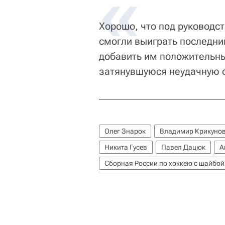
Хорошо, что под руководст
смогли выиграть последни
добавить им положительны
затянувшуюся неудачную 
Олег Знарок
Владимир Крикуно
Никита Гусев
Павел Дацюк
А
Сборная России по хоккею с шайбой