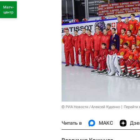
Матч-
центр
© РИА Новости / Алексей Куденко
Перейти 
Читать в
МАКС
Дзе