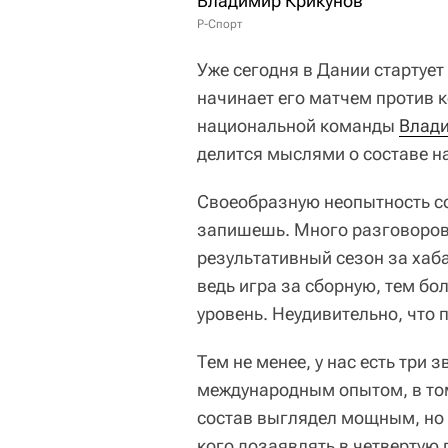
Владимир Крикунов
Р-Спорт
Уже сегодня в Дании стартует
начинает его матчем против
национальной команды
Влади
делится мыслями о составе н
Своеобразную неопытность со
запишешь. Много разговоро
результативный сезон за хаб
ведь игра за сборную, тем бо
уровень. Неудивительно, что п
Тем не менее, у нас есть три
международным опытом, в том
состав выглядел мощным, но 
кого дозаявлять в четвертую 