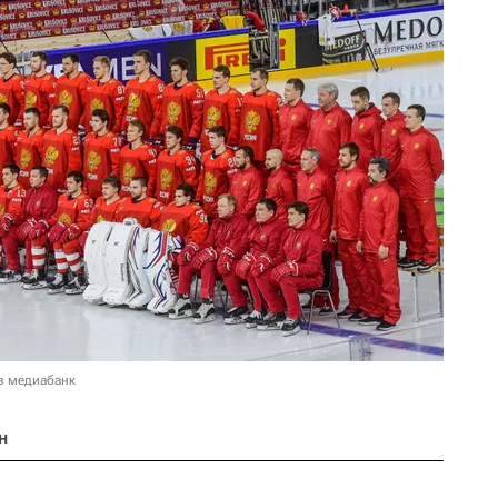
в медиабанк
н