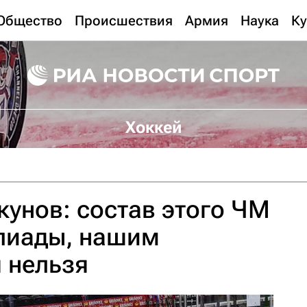
Общество
Происшествия
Армия
Наука
Ку
Хоккей
унов: состав этого ЧМ
пиады, нашим
 нельзя