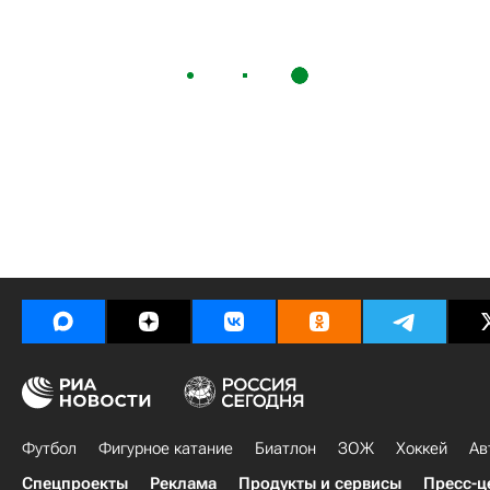
Футбол
Фигурное катание
Биатлон
ЗОЖ
Хоккей
Ав
Спецпроекты
Реклама
Продукты и сервисы
Пресс-ц