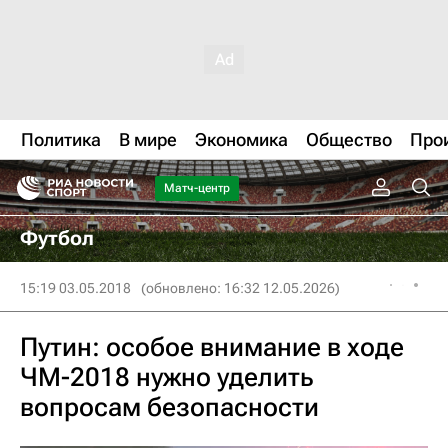
Политика
В мире
Экономика
Общество
Про
Матч-центр
Футбол
15:19 03.05.2018
(обновлено: 16:32 12.05.2026)
Путин: особое внимание в ходе
ЧМ-2018 нужно уделить
вопросам безопасности