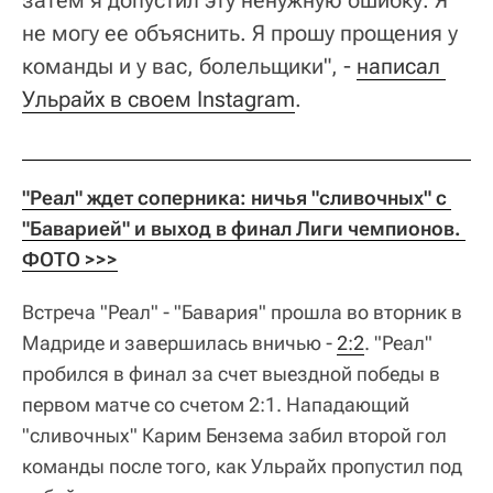
затем я допустил эту ненужную ошибку. Я
не могу ее объяснить. Я прошу прощения у
команды и у вас, болельщики", -
написал 
Ульрайх в своем Instagram
.
"Реал" ждет соперника: ничья "сливочных" с 
"Баварией" и выход в финал Лиги чемпионов. 
ФОТО >>>
Встреча "Реал" - "Бавария" прошла во вторник в
Мадриде и завершилась вничью -
2:2
. "Реал"
пробился в финал за счет выездной победы в
первом матче со счетом 2:1. Нападающий
"сливочных" Карим Бензема забил второй гол
команды после того, как Ульрайх пропустил под