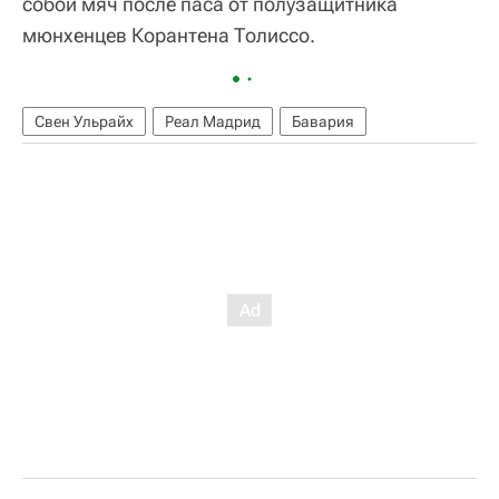
собой мяч после паса от полузащитника
мюнхенцев Корантена Толиссо.
Свен Ульрайх
Реал Мадрид
Бавария