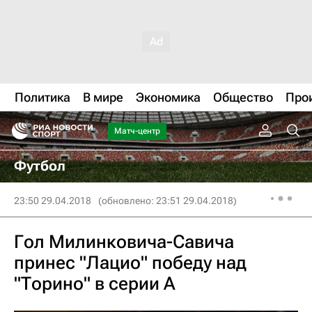
Политика
В мире
Экономика
Общество
Про
Матч-центр
Футбол
23:50 29.04.2018
(обновлено: 23:51 29.04.2018)
Гол Милинковича-Савича
принес "Лацио" победу над
"Торино" в серии А