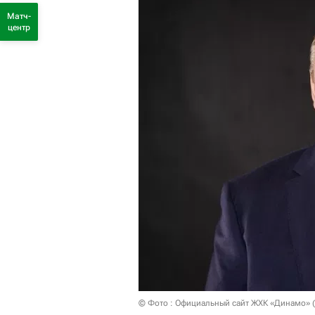
Матч-
центр
© Фото : Официальный сайт ЖХК «Динамо» (