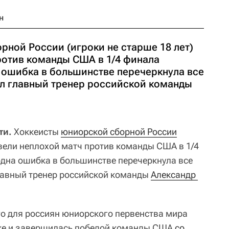
н
рной России (игроки не старше 18 лет)
ротив команды США в 1/4 финала
а ошибка в большинстве перечеркнула все
ил главный тренер российской команды
ти.
Хоккеисты
юниорской сборной России
овели неплохой матч против команды США в 1/4
 одна ошибка в большинстве перечеркнула все
лавный тренер российской команды
Александр 
о для россиян юниорского первенства мира
ске и завершилась победой команды США
со 