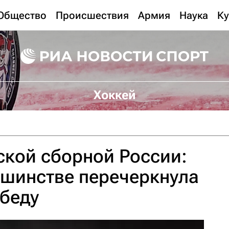
Общество
Происшествия
Армия
Наука
Ку
Хоккей
кой сборной России:
ьшинстве перечеркнула
беду