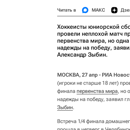
Читать в
МАКС
Дзе
Хоккеисты юниорской сбо
провели неплохой матч п
первенства мира, но одн
надежды на победу, заяв
Александр Зыбин.
МОСКВА, 27 апр - РИА Новос
(игроки не старше 18 лет) пр
финала
первенства мира
, но
надежды на победу, заявил г
Зыбин
.
Встреча 1/4 финала домашнег
прошла в четверг в Челябин