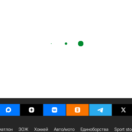
иатлон
ЗОЖ
Хоккей
Авто/мото
Единоборства
Sport sto