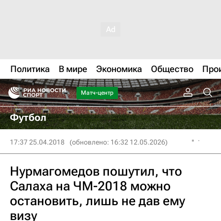
Политика
В мире
Экономика
Общество
Про
Матч-центр
Футбол
17:37 25.04.2018
(обновлено: 16:32 12.05.2026)
Нурмагомедов пошутил, что
Салаха на ЧМ-2018 можно
остановить, лишь не дав ему
визу