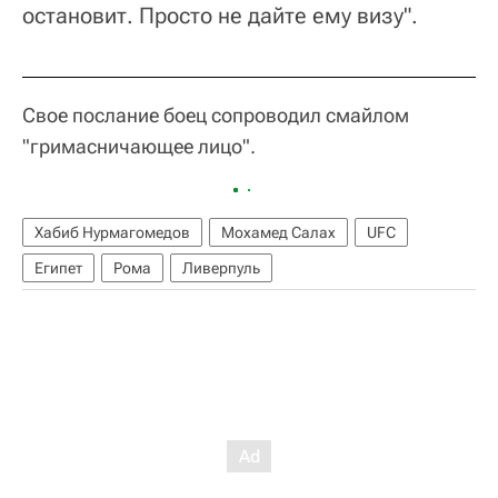
остановит. Просто не дайте ему визу".
Свое послание боец сопроводил смайлом
"гримасничающее лицо".
Хабиб Нурмагомедов
Мохамед Салах
UFC
Египет
Рома
Ливерпуль