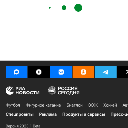
Футбол
Фигурное катание
Биатлон
ЗОЖ
Хоккей
Ав
Спецпроекты
Реклама
Продукты и сервисы
Пресс-ц
Версия 2023.1 Beta