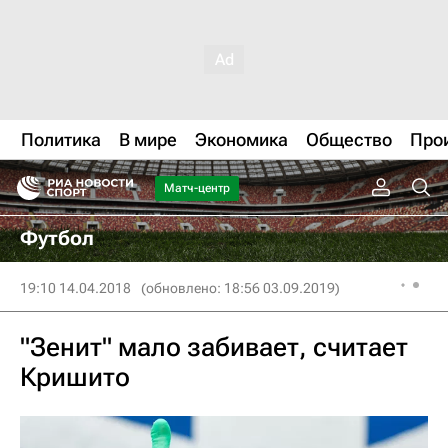
Политика
В мире
Экономика
Общество
Про
Матч-центр
Футбол
19:10 14.04.2018
(обновлено: 18:56 03.09.2019)
"Зенит" мало забивает, считает
Кришито