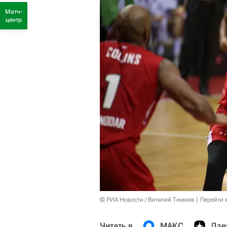
Матч-
центр
© РИА Новости / Виталий Тимкив
Перейти 
Читать в
МАКС
Дзе