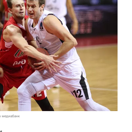
в медиабанк
н