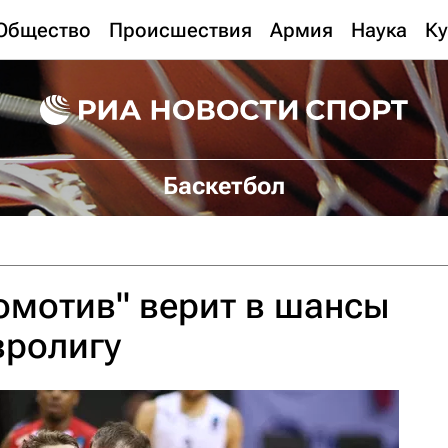
Общество
Происшествия
Армия
Наука
Ку
Баскетбол
омотив" верит в шансы
вролигу