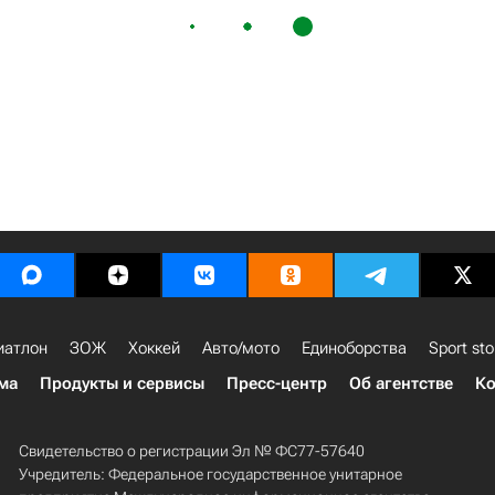
иатлон
ЗОЖ
Хоккей
Авто/мото
Единоборства
Sport sto
ма
Продукты и сервисы
Пресс-центр
Об агентстве
Ко
Свидетельство о регистрации Эл № ФС77-57640
Учредитель: Федеральное государственное унитарное