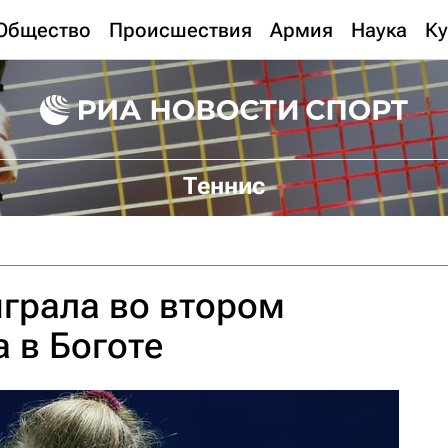
Общество
Происшествия
Армия
Наука
Ку
Теннис
грала во втором
а в Боготе