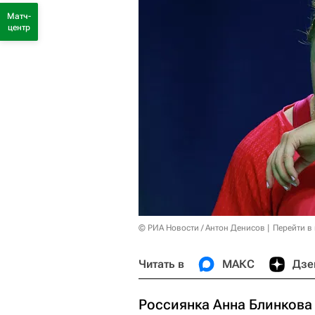
Матч-
центр
© РИА Новости / Антон Денисов
Перейти в
Читать в
МАКС
Дзе
Россиянка Анна Блинкова