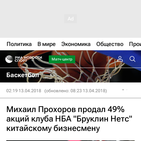
Политика
В мире
Экономика
Общество
Про
Матч-центр
Баскетбол
02:19 13.04.2018
(обновлено: 08:23 13.04.2018)
Михаил Прохоров продал 49%
акций клуба НБА "Бруклин Нетс"
китайскому бизнесмену