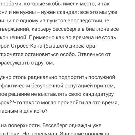
пробами, которые якобы имели место, и так
они и не нужны – нужен скандал: все это мы уже
ли ни по одному из пунктов впоследствии не
верждений, карьеру Бессеберга в биатлоне все
конченной. Примерно как во времена не столь
ерой Стросс-Кана (бывшего директора-
т хочется остановиться особо. Отвлечься от
орассуждать о другом.
нужно столь радикально подпортить послужной
 фактически безупречной репутацией при том,
свое решение не выставлять свою кандидатуру
рок? Что такого могло произойти за это время,
пасным и для кого?
т на поверхности. Бессеберг однажды уже
гр в Сочи. Но передумал. Знающие норвежца