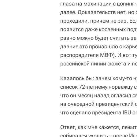
глаза на махинации с допинг-
далее. Доказательств нет, но 
проходили, причем не раз. Ес
появится даже косвенных подт
равно можно будет считать за
давние это произошло с карь
распорядителя МВФ). И вот ту
российской линии сюжета и п
Казалось бы: зачем кому-то 
список 72-летнему норвежцу с
что он месяц назад огласил 
на очередной президентский с
что сделало президента IBU о
Ответ, как мне кажется, лежи
собирался уходить – после И