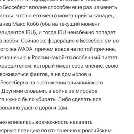
о Бессеберг вполне способен еще раз изменить
ается, что на его место может прийти канадец
нец Макс Кобб (оба на текущий момент
зидентов IBU), и тогда IBU неизбежно попадет
о лобби. Сейчас же федерация с Бессебергом во
 того же WADA, причем вовсе не по той причине,
отношению к России какой-то особенный пиетет.
уководителем, который имеет свое мнение, свою
ерживаться фактов, а не домыслов и
 Бессеберга на протяжении олимпийского
. Другими словами, в войне за мировое
а нужно было убирать. Либо сделать все
рованно ушел с дороги сам.
льно вписалась возможность наказать
улярную позицию по отношению к российским