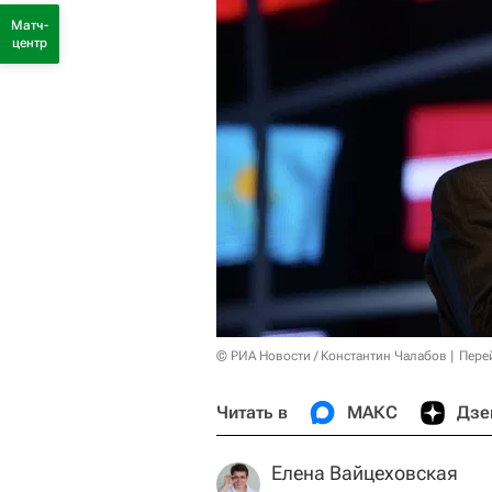
Матч-
центр
© РИА Новости / Константин Чалабов
Пере
Читать в
МАКС
Дзе
Елена Вайцеховская