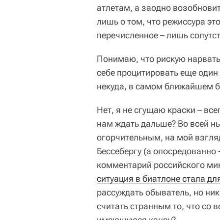
атлетам, а заодно возобнови
лишь о том, что режиссура эт
перечисленное – лишь сопутс
Понимаю, что рискую нарвать
себе процитировать еще один 
некуда, в самом ближайшем б
Нет, я не сгущаю краски – вс
нам ждать дальше? Во всей н
огорчительным, на мой взгля
Бессебергу (а опосредованно 
комментарий российского ми
ситуация в биатлоне стала д
рассуждать обыватель, но ник
считать странным то, что со 
имеющуюся канву?