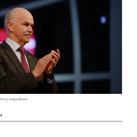
йти в медиабанк
н