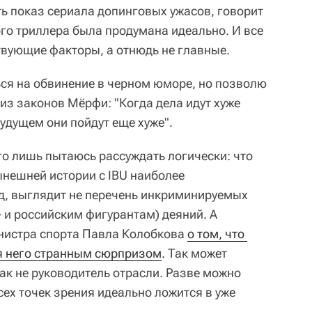
ть показ сериала допинговых ужасов, говорит
ого триллера была продумана идеально. И все
твующие факторы, а отнюдь не главные.
ся на обвинение в черном юморе, но позволю
из законов Мёрфи: "Когда дела идут хуже
удущем они пойдут еще хуже".
его лишь пытаюсь рассуждать логически: что
ынешней истории с IBU наиболее
д, выглядит не перечень инкриминируемых
- и российским фигурантам) деяний. А
нистра спорта Павла Колобкова
о том, что 
ля него странным сюрпризом
. Так может
ак не руководитель отрасли. Разве можно
всех точек зрения идеально ложится в уже