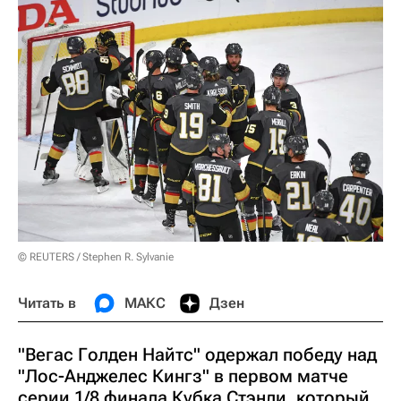
© REUTERS / Stephen R. Sylvanie
Читать в
МАКС
Дзен
"Вегас Голден Найтс" одержал победу над
"Лос-Анджелес Кингз" в первом матче
серии 1/8 финала Кубка Стэнли, который