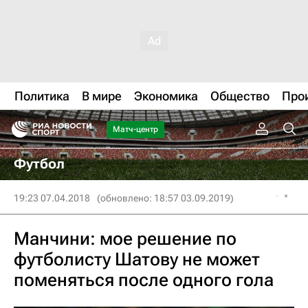
Политика
В мире
Экономика
Общество
Про
Матч-центр
Футбол
19:23 07.04.2018
(обновлено: 18:57 03.09.2019)
Манчини: мое решение по
футболисту Шатову не может
поменяться после одного гола