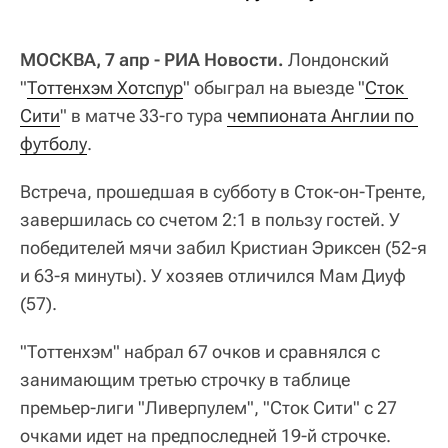
МОСКВА, 7 апр - РИА Новости.
Лондонский
"
Тоттенхэм Хотспур
" обыграл на выезде "
Сток 
Сити
" в матче 33-го тура
чемпионата Англии по 
футболу
.
Встреча, прошедшая в субботу в Сток-он-Тренте,
завершилась со счетом 2:1 в пользу гостей. У
победителей мячи забил Кристиан Эриксен (52-я
и 63-я минуты). У хозяев отличился Мам Диуф
(57).
"Тоттенхэм" набрал 67 очков и сравнялся с
занимающим третью строчку в таблице
премьер-лиги "Ливерпулем", "Сток Сити" с 27
очками идет на предпоследней 19-й строчке.