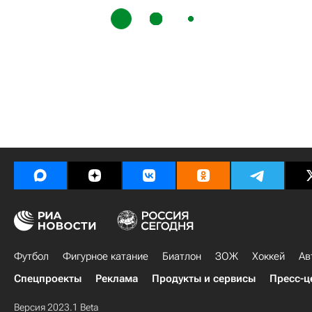
Футбол
Фигурное катание
Биатлон
ЗОЖ
Хоккей
Ав
Спецпроекты
Реклама
Продукты и сервисы
Пресс-ц
Версия 2023.1 Beta