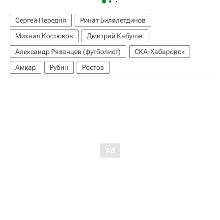
Сергей Передня
Ринат Билялетдинов
Михаил Костюков
Дмитрий Кабутов
Александр Рязанцев (футболист)
СКА-Хабаровск
Амкар
Рубин
Ростов