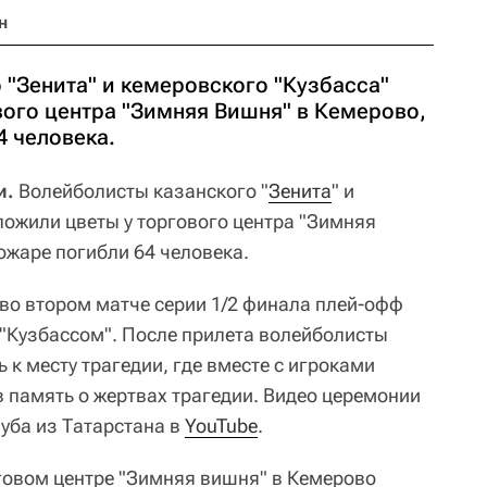
н
 "Зенита" и кемеровского "Кузбасса"
вого центра "Зимняя Вишня" в Кемерово,
4 человека.
и.
Волейболисты казанского "
Зенита
" и
ложили цветы у торгового центра "Зимняя
ожаре погибли 64 человека.
 во втором матче серии 1/2 финала плей-офф
 "Кузбассом". После прилета волейболисты
 к месту трагедии, где вместе с игроками
в память о жертвах трагедии. Видео церемонии
уба из Татарстана в
YouTube
.
говом центре "Зимняя вишня" в Кемерово