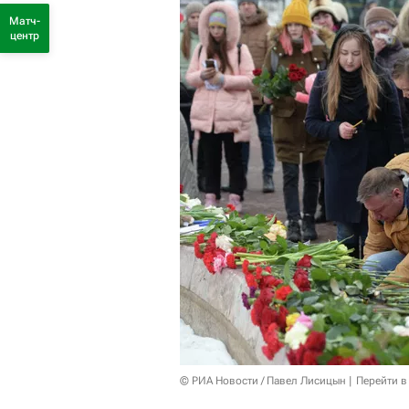
Матч-
центр
© РИА Новости / Павел Лисицын
Перейти в