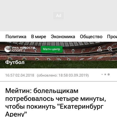
Политика
В мире
Экономика
Общество
Про
Матч-центр
Футбол
16:57 02.04.2018
(обновлено: 18:58 03.09.2019)
Мейтин: болельщикам
потребовалось четыре минуты,
чтобы покинуть "Екатеринбург
Арену"