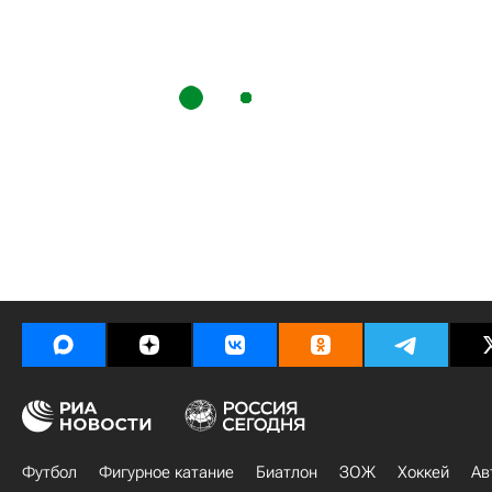
Футбол
Фигурное катание
Биатлон
ЗОЖ
Хоккей
Ав