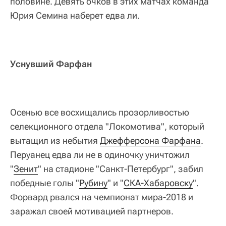
половине. Девять очков в этих матчах команда
Юрия Семина наберет едва ли.
Уснувший Фарфан
Осенью все восхищались прозорливостью
селекционного отдела "Локомотива", который
вытащил из небытия
Джефферсона Фарфана
.
Перуанец едва ли не в одиночку уничтожил
"
Зенит
" на стадионе "Санкт-Петербург", забил
победные голы "
Рубину
" и "
СКА-Хабаровску
".
Форвард рвался на чемпионат мира-2018 и
заражал своей мотивацией партнеров.