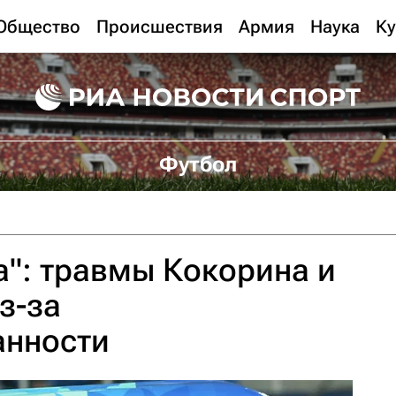
Общество
Происшествия
Армия
Наука
Ку
Футбол
а": травмы Кокорина и
з-за
анности