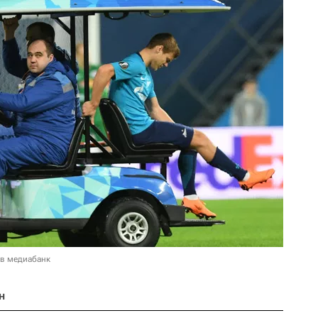
 в медиабанк
н