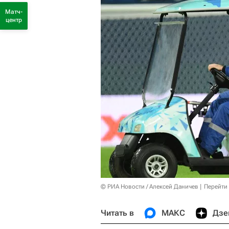
Матч-
центр
© РИА Новости / Алексей Даничев
Перейти
Читать в
МАКС
Дзе