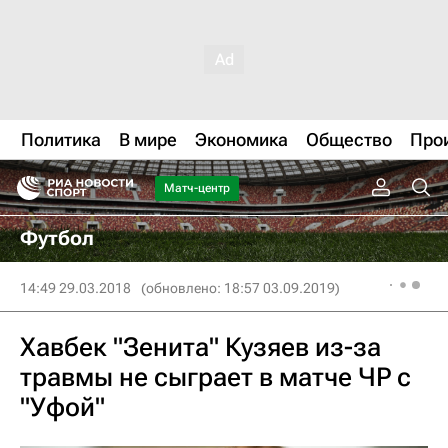
Политика
В мире
Экономика
Общество
Про
Матч-центр
Футбол
14:49 29.03.2018
(обновлено: 18:57 03.09.2019)
Хавбек "Зенита" Кузяев из-за
травмы не сыграет в матче ЧР с
"Уфой"