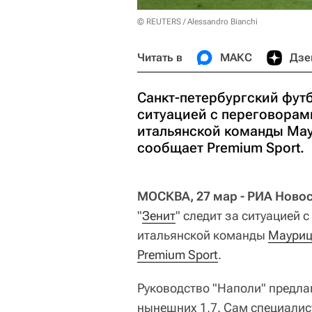
© REUTERS / Alessandro Bianchi
Читать в
МАКС
Дзе
Санкт-петербургский футб
ситуацией с переговорами
итальянской команды Мау
сообщает Premium Sport.
МОСКВА, 27 мар - РИА Новос
"
Зенит
" следит за ситуацией 
итальянской команды
Мауриц
Premium Sport
.
Руководство "Наполи" предлаг
нынешних 1,7. Сам специалис