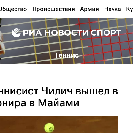
Общество
Происшествия
Армия
Наука
Ку
Теннис
ннисист Чилич вышел в
урнира в Майами