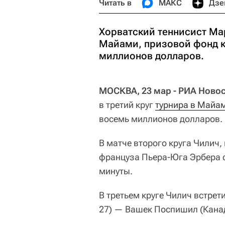
Читать в
МАКС
Дзе
Хорватский теннисист Мар
Майами, призовой фонд к
миллионов долларов.
МОСКВА, 23 мар - РИА Новос
в третий круг
турнира в Майа
восемь миллионов долларов.
В матче второго круга Чилич
француза Пьера-Юга Эрбера со
минуты.
В третьем круге Чилич встрет
27) — Вашек Поспишил (Кана