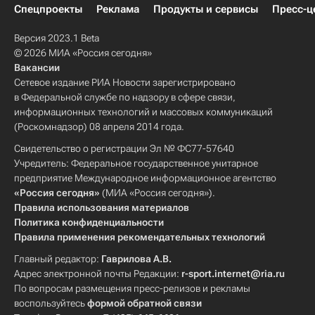
Спецпроекты
Реклама
Продукты и сервисы
Пресс-ц
Версия 2023.1 Beta
© 2026 МИА «Россия сегодня»
Вакансии
Сетевое издание РИА Новости зарегистрировано
в Федеральной службе по надзору в сфере связи,
информационных технологий и массовых коммуникаций
(Роскомнадзор) 08 апреля 2014 года.
Свидетельство о регистрации Эл № ФС77-57640
Учредитель: Федеральное государственное унитарное
предприятие Международное информационное агентство
«Россия сегодня»
(МИА «Россия сегодня»).
Правила использования материалов
Политика конфиденциальности
Правила применения рекомендательных технологий
Главный редактор:
Гаврилова А.В.
Адрес электронной почты Редакции:
r-sport.internet@ria.ru
По вопросам размещения пресс-релизов и рекламы
воспользуйтесь
формой обратной связи