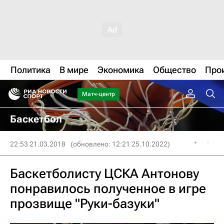
Политика
В мире
Экономика
Общество
Про
Матч-центр
Баскетбол
22:53 21.03.2018
(обновлено: 12:21 25.10.2022)
Баскетболисту ЦСКА Антонову
понравилось полученное в игре
прозвище "Руки-базуки"