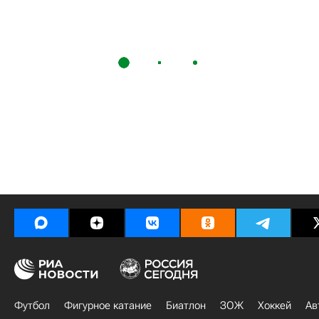
Футбол
Фигурное катание
Биатлон
ЗОЖ
Хоккей
Ав