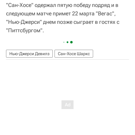
"Сан-Хосе" одержал пятую победу подряд и в
следующем матче примет 22 марта "Вегас",
"Нью-Джерси" днем позже сыграет в гостях с
"Питтсбургом".
Нью-Джерси Девилз
Сан-Хосе Шаркс