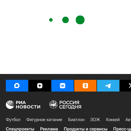
Футбол
Фигурное катание
Биатлон
ЗОЖ
Хоккей
Ав
Спецпроекты
Реклама
Продукты и сервисы
Пресс-ц