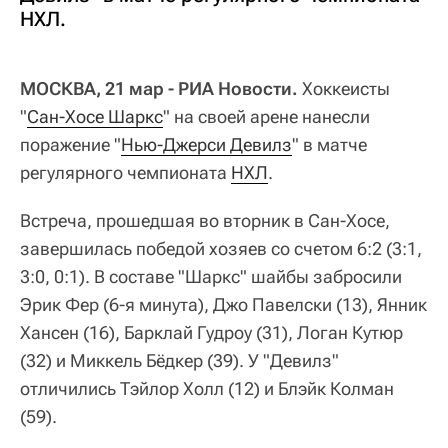
НХЛ.
МОСКВА, 21 мар - РИА Новости.
Хоккеисты
"
Сан-Хосе Шаркс
" на своей арене нанесли
поражение "
Нью-Джерси Девилз
" в матче
регулярного чемпионата
НХЛ
.
Встреча, прошедшая во вторник в Сан-Хосе,
завершилась победой хозяев со счетом 6:2 (3:1,
3:0, 0:1). В составе "Шаркс" шайбы забросили
Эрик Фер (6-я минута), Джо Павелски (13), Янник
Хансен (16), Барклай Гудроу (31), Логан Кутюр
(32) и Миккель Бёдкер (39). У "Девилз"
отличились Тэйлор Холл (12) и Блэйк Колман
(59).