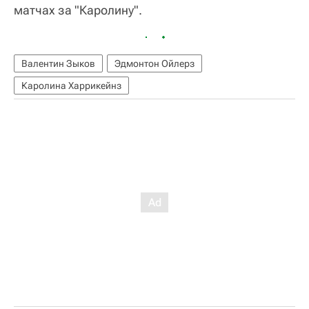
матчах за "Каролину".
Валентин Зыков
Эдмонтон Ойлерз
Каролина Харрикейнз