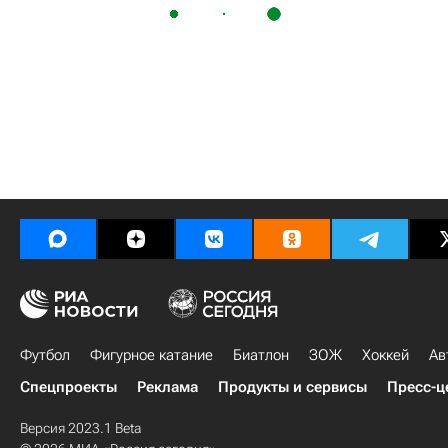
Футбол
Фигурное катание
Биатлон
ЗОЖ
Хоккей
Ав
Спецпроекты
Реклама
Продукты и сервисы
Пресс-ц
Версия 2023.1 Beta