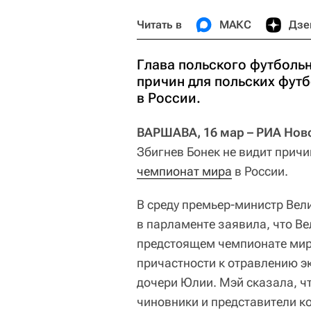
Читать в
МАКС
Дзе
Глава польского футбольн
причин для польских фут
в России.
ВАРШАВА, 16 мар – РИА Нов
Збигнев Бонек не видит прич
чемпионат мира
в России.
В среду премьер-министр Вел
в парламенте заявила, что В
предстоящем чемпионате мира
причастности к отравлению эк
дочери Юлии. Мэй сказала, ч
чиновники и представители ко