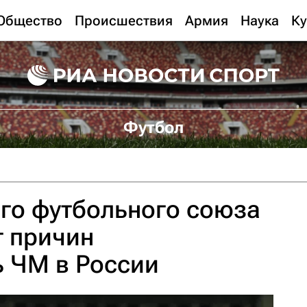
Общество
Происшествия
Армия
Наука
Ку
Футбол
го футбольного союза
т причин
ь ЧМ в России