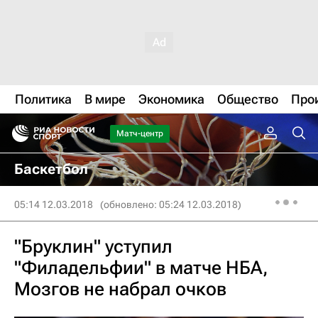
Политика
В мире
Экономика
Общество
Про
Матч-центр
Баскетбол
05:14 12.03.2018
(обновлено: 05:24 12.03.2018)
"Бруклин" уступил
"Филадельфии" в матче НБА,
Мозгов не набрал очков