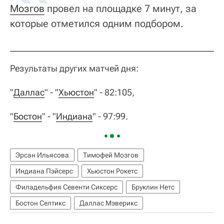
Мозгов
провел на площадке 7 минут, за
которые отметился одним подбором.
Результаты других матчей дня:
"
Даллас
" - "
Хьюстон
" - 82:105,
"
Бостон
" - "
Индиана
" - 97:99.
Эрсан Ильясова
Тимофей Мозгов
Индиана Пэйсерс
Хьюстон Рокетс
Филадельфия Севенти Сиксерс
Бруклин Нетс
Бостон Селтикс
Даллас Мэверикс