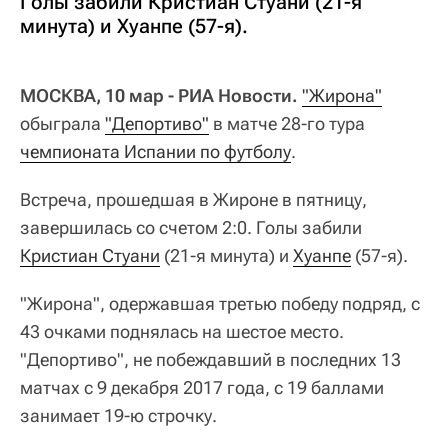
Голы забили Кристиан Стуани (21-я
минута) и Хуанпе (57-я).
МОСКВА, 10 мар - РИА Новости.
"Жирона"
обыграла
"Депортиво"
в матче 28-го тура
чемпионата Испании по футболу
.
Встреча, прошедшая в Жироне в пятницу,
завершилась со счетом 2:0. Голы забили
Кристиан Стуани
(21-я минута) и
Хуанпе
(57-я).
"Жирона", одержавшая третью победу подряд, с
43 очками поднялась на шестое место.
"Депортиво", не побеждавший в последних 13
матчах с 9 декабря 2017 года, с 19 баллами
занимает 19-ю строчку.