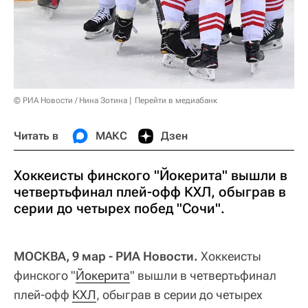
© РИА Новости / Нина Зотина
Перейти в медиабанк
Читать в
МАКС
Дзен
Хоккеисты финского "Йокерита" вышли в
четвертьфинал плей-офф КХЛ, обыграв в
серии до четырех побед "Сочи".
МОСКВА, 9 мар - РИА Новости.
Хоккеисты
финского "
Йокерита
" вышли в четвертьфинал
плей-офф
КХЛ
, обыграв в серии до четырех